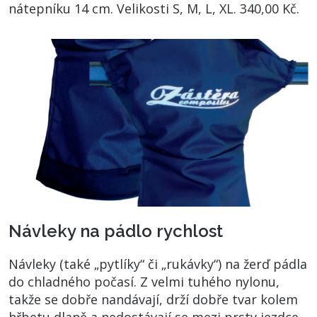
nátepníku 14 cm. Velikosti S, M, L, XL. 340,00 Kč.
Návleky na pádlo rychlost
Návleky (také „pytlíky“ či „rukávky“) na žerď pádla
do chladného počasí. Z velmi tuhého nylonu,
takže se dobře nandávají, drží dobře tvar kolem
hřbetu dlaně a nedostávají se mezi prsty jezdce.