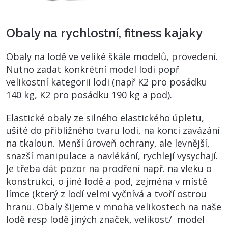
Obaly na rychlostní, fitness kajaky
Obaly na lodě ve veliké škále modelů, provedení.
Nutno zadat konkrétní model lodi popř
velikostní kategorii lodi (např K2 pro posádku
140 kg, K2 pro posádku 190 kg a pod).
Elastické obaly ze silného elastického úpletu,
ušité do přibližného tvaru lodi, na konci zavázání
na tkaloun. Menší úroveň ochrany, ale levnější,
snazší manipulace a navlékání, rychlejí vysychají.
Je třeba dát pozor na prodření např. na vleku o
konstrukci, o jiné lodě a pod, zejména v místě
límce (který z lodí velmi vyčnívá a tvoří ostrou
hranu. Obaly šijeme v mnoha velikostech na naše
lodě resp lodě jiných značek, velikost/ model